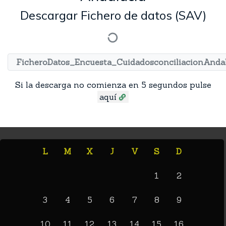
Descargar Fichero de datos (SAV)
FicheroDatos_Encuesta_CuidadosconciliacionAndal
Si la descarga no comienza en 5 segundos pulse
aquí
L
M
X
J
V
S
D
1
2
3
4
5
6
7
8
9
10
11
12
13
14
15
16