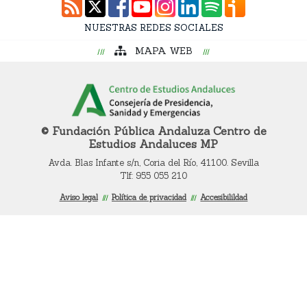
12/Oct/2026
Cursos
NUESTRAS REDES SOCIALES
Curso 'Web Scraping Asistido por IA: recolección
MAPA WEB
intelingente de datos'
19/Oct/2026
Cursos
Curso 'Una introducción a los métodos digitales y
las ciencias sociales computacionales'
© Fundación Pública Andaluza Centro de
Estudios Andaluces MP
Avda. Blas Infante s/n, Coria del Río, 41100. Sevilla
Tlf: 955 055 210
Aviso legal
Política de privacidad
Accesibilildad