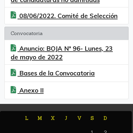
08/06/2022. Comité de Selección
Convocatoria
Anuncio: BOJA Nª 96- Lunes, 23
de mayo de 2022
Bases de la Convocatoria
Anexo II
L
M
X
J
V
S
D
1
2