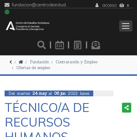
fundacion@centrodeestudiosandaluces.es
acceso
0
Fundación
Contratación y Empleo
Ofertas de empleo
Del
martes
24
may
al
06
jun
2022
lunes
TÉCNICO/A DE
RECURSOS
HUMANOS