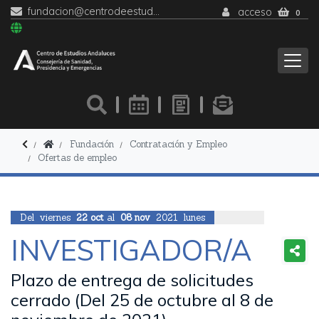
fundacion@centrodeestudiosandaluces.es
acceso
0
Fundación
Contratación y Empleo
Ofertas de empleo
Del
viernes
22
oct
al
08
nov
2021
lunes
INVESTIGADOR/A
Plazo de entrega de solicitudes
cerrado (Del 25 de octubre al 8 de