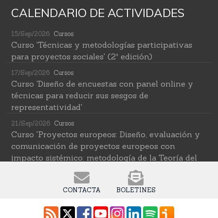
CALENDARIO DE ACTIVIDADES
15/Sep/2026
Cursos
Curso 'Técnicas y metodologías participativas
para proyectos sociales' (2ª edición)
17/Sep/2026
Cursos
Curso 'Diseño de encuestas con panel online y
técnicas para reducir sus sesgos de
representatividad'
21/Sep/2026
Cursos
Curso 'Proyectos europeos: Diseño, evaluación y
comunicación de proyectos europeos con
impacto sistémico: metodología de la Teoría del
Cambio transformativa'
22/Sep/2026
Cursos
CONTACTA
BOLETINES
Curso 'Herramientas de IA para investigar en
ciencias sociales' (2ª edición)