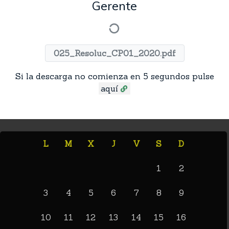
Gerente
025_Resoluc_CP01_2020.pdf
Si la descarga no comienza en 5 segundos pulse
aquí
L
M
X
J
V
S
D
1
2
3
4
5
6
7
8
9
10
11
12
13
14
15
16