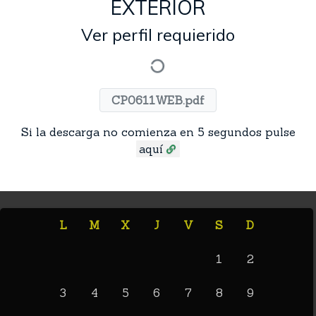
EXTERIOR
Ver perfil requierido
CP0611WEB.pdf
Si la descarga no comienza en 5 segundos pulse
aquí
L
M
X
J
V
S
D
1
2
3
4
5
6
7
8
9