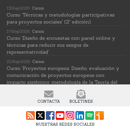
15/Sep/2026
Cursos
Curso 'Técnicas y metodologías participativas
para proyectos sociales' (2ª edición)
17/Sep/2026
Cursos
Curso 'Diseño de encuestas con panel online y
técnicas para reducir sus sesgos de
representatividad'
21/Sep/2026
Cursos
Curso 'Proyectos europeos: Diseño, evaluación y
comunicación de proyectos europeos con
impacto sistémico: metodología de la Teoría del
Cambio transformativa'
22/Sep/2026
Cursos
CONTACTA
BOLETINES
Curso 'Herramientas de IA para investigar en
ciencias sociales' (2ª edición)
12/Oct/2026
Cursos
NUESTRAS REDES SOCIALES
Curso 'Web Scraping Asistido por IA: recolección