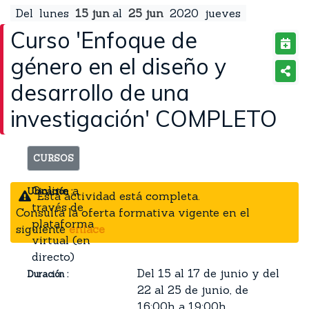
Del
lunes
15
jun
al
25
jun
2020
jueves
Curso 'Enfoque de
género en el diseño y
desarrollo de una
investigación' COMPLETO
CURSOS
Online a
Ubicación :
Esta actividad está completa.
través de
Consulta la oferta formativa vigente en el
plataforma
siguiente
enlace
virtual (en
directo)
Del 15 al 17 de junio y del
Duración :
22 al 25 de junio, de
16:00h a 19:00h