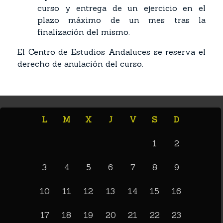
curso y entrega de un ejercicio en el
plazo máximo de un mes tras la
finalización del mismo.
El Centro de Estudios Andaluces se reserva el
derecho de anulación del curso.
L
M
X
J
V
S
D
1
2
3
4
5
6
7
8
9
10
11
12
13
14
15
16
17
18
19
20
21
22
23