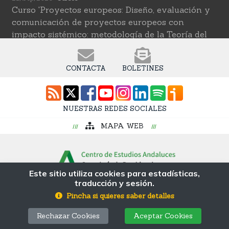
Curso 'Proyectos europeos: Diseño, evaluación y
comunicación de proyectos europeos con
impacto sistémico: metodología de la Teoría del
Cambio transformativa'
22/Sep/2026
Cursos
CONTACTA
BOLETINES
Curso 'Herramientas de IA para investigar en
ciencias sociales' (2ª edición)
12/Oct/2026
Cursos
NUESTRAS REDES SOCIALES
Curso 'Web Scraping Asistido por IA: recolección
MAPA WEB
intelingente de datos'
19/Oct/2026
Cursos
Curso 'Una introducción a los métodos digitales y
las ciencias sociales computacionales'
Este sitio utiliza cookies para estadísticas,
traducción y sesión.
© Fundación Pública Andaluza Centro de
Estudios Andaluces MP
Pincha si quieres saber detalles
Avda. Blas Infante s/n, Coria del Río, 41100. Sevilla
Rechazar Cookies
Aceptar Cookies
Tlf: 955 055 210