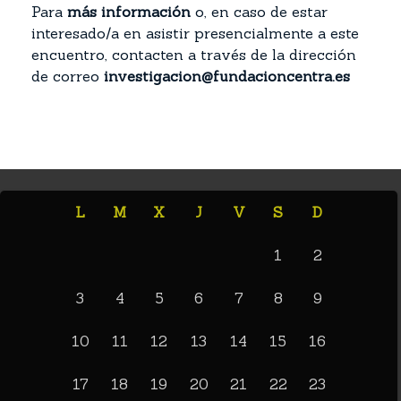
Para
más información
o, en caso de estar
interesado/a en asistir presencialmente a este
encuentro, contacten a través de la dirección
de correo
investigacion@fundacioncentra.es
L
M
X
J
V
S
D
1
2
3
4
5
6
7
8
9
10
11
12
13
14
15
16
17
18
19
20
21
22
23