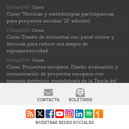
15/Sep/2026
Cursos
Curso 'Técnicas y metodologías participativas
para proyectos sociales' (2ª edición)
17/Sep/2026
Cursos
Curso 'Diseño de encuestas con panel online y
técnicas para reducir sus sesgos de
representatividad'
21/Sep/2026
Cursos
Curso 'Proyectos europeos: Diseño, evaluación y
comunicación de proyectos europeos con
impacto sistémico: metodología de la Teoría del
Cambio transformativa'
22/Sep/2026
Cursos
CONTACTA
BOLETINES
Curso 'Herramientas de IA para investigar en
ciencias sociales' (2ª edición)
12/Oct/2026
Cursos
NUESTRAS REDES SOCIALES
Curso 'Web Scraping Asistido por IA: recolección