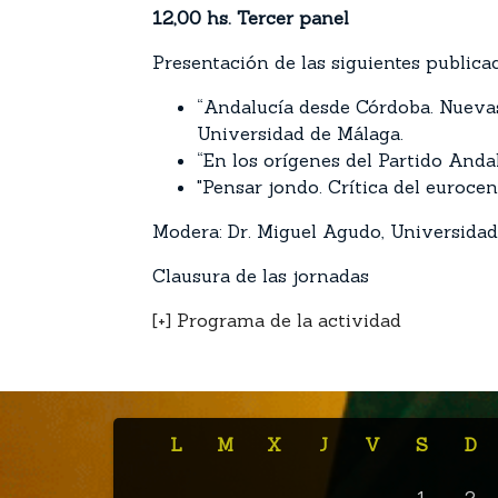
12,00 hs. Tercer panel
Presentación de las siguientes publica
“Andalucía desde Córdoba. Nuevas 
Universidad de Málaga.
“En los orígenes del Partido Andalu
"Pensar jondo. Crítica del euroce
Modera: Dr. Miguel Agudo, Universida
Clausura de las jornadas
[+] Programa de la actividad
L
M
X
J
V
S
D