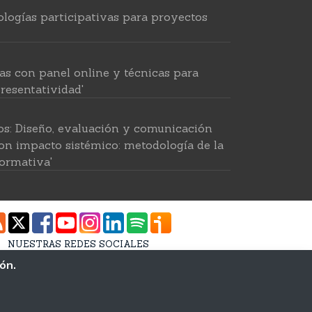
logías participativas para proyectos
as con panel online y técnicas para
resentatividad'
os: Diseño, evaluación y comunicación
on impacto sistémico: metodología de la
ormativa'
 para investigar en ciencias sociales'
NUESTRAS REDES SOCIALES
tido por IA: recolección intelingente de
ión.
Estudios Andaluces MP
lla
-
Tlf: 955 055 210