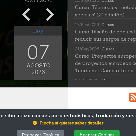
AGO / 2026
15/Sep/2026
Cursos
Curso 'Técnicas y metodo
sociales' (2ª edición)
17/Sep/2026
Cursos
Hoy
Curso 'Diseño de encuest
reducir sus sesgos de rep
07
21/Sep/2026
Cursos
Curso 'Proyectos europe
de proyectos europeos c
AGOSTO
Teoría del Cambio transf
2026
22/Sep/2026
Cursos
Curso 'Herramientas de IA
(2ª edición)
12/Oct/2026
Cursos
Curso 'Web Scraping Asis
e sitio utiliza cookies para estadísticas, traducción y ses
MAPA WEB
datos'
Pincha si quieres saber detalles
19/Oct/2026
Cursos
© Fundación Pública Andaluza Centro de 
Rechazar Cookies
Aceptar Cookies
Avda. Blas Infante s/n, Coria del Río, 41100. Sevi