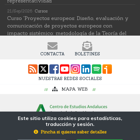
representatividad'
21/Sep/2026
Cursos
Curso 'Proyectos europeos: Diseño, evaluación y
comunicación de proyectos europeos con
impacto sistémico: metodología de la Teoría del
Cambio transformativa'
22/Sep/2026
Cursos
CONTACTA
BOLETINES
Curso 'Herramientas de IA para investigar en
ciencias sociales' (2ª edición)
12/Oct/2026
Cursos
NUESTRAS REDES SOCIALES
Curso 'Web Scraping Asistido por IA: recolección
MAPA WEB
intelingente de datos'
19/Oct/2026
Cursos
Curso 'Una introducción a los métodos digitales y
las ciencias sociales computacionales'
Este sitio utiliza cookies para estadísticas,
traducción y sesión.
© Fundación Pública Andaluza Centro de
Estudios Andaluces MP
Pincha si quieres saber detalles