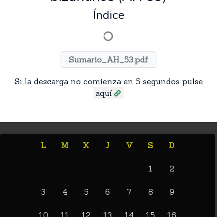
Índice
Sumario_AH_53.pdf
Si la descarga no comienza en 5 segundos pulse
aquí
L
M
X
J
V
S
D
1
2
3
4
5
6
7
8
9
10
11
12
13
14
15
16