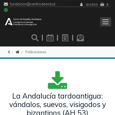
fundacion@centrodeestudiosandaluces.es
acceso
0
Publicaciones
La Andalucía tardoantigua:
vándalos, suevos, visigodos y
bizantinos (AH 53)