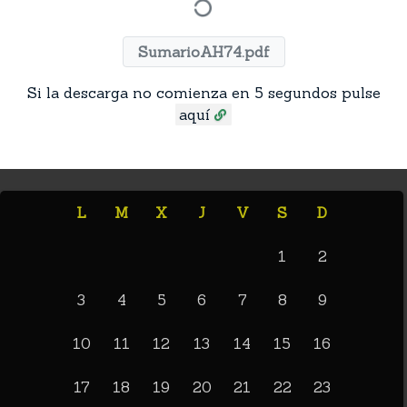
SumarioAH74.pdf
Si la descarga no comienza en 5 segundos pulse
aquí
L
M
X
J
V
S
D
1
2
3
4
5
6
7
8
9
10
11
12
13
14
15
16
17
18
19
20
21
22
23