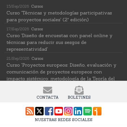
15/Sep/2026
Cursos
Curso 'Técnicas y metodologías participativas
para proyectos sociales' (2ª edición)
17/Sep/2026
Cursos
Curso 'Diseño de encuestas con panel online y
técnicas para reducir sus sesgos de
representatividad'
21/Sep/2026
Cursos
Curso 'Proyectos europeos: Diseño, evaluación y
comunicación de proyectos europeos con
impacto sistémico: metodología de la Teoría del
Cambio transformativa'
22/Sep/2026
Cursos
CONTACTA
BOLETINES
Curso 'Herramientas de IA para investigar en
ciencias sociales' (2ª edición)
12/Oct/2026
Cursos
NUESTRAS REDES SOCIALES
Curso 'Web Scraping Asistido por IA: recolección