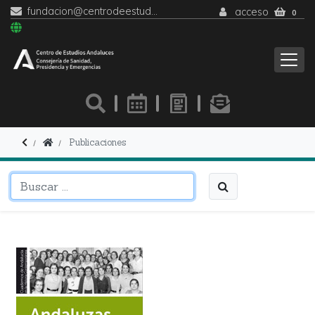
fundacion@centrodeestudiosandaluces.es
acceso
0
Publicaciones