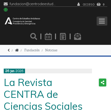
fundacion@centrodeestudiosandaluces.es
acceso
0
Fundación
Noticias
26
jun
2026
La Revista
CENTRA de
Ciencias Sociales