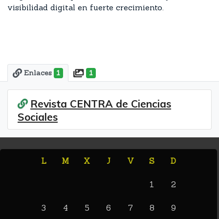
visibilidad digital en fuerte crecimiento.
Enlaces
1
1
Revista CENTRA de Ciencias
Sociales
L
M
X
J
V
S
D
1
2
3
4
5
6
7
8
9