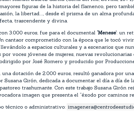
mayores figuras de la historia del flamenco, pero tambié
sión, la libertad...., desde el prisma de un alma profunda
ecta, trascendente y divina.
 con 3.000 euros, fue para el documental
‘Menese’
: un re
n cantaor comprometido con la época que le tocó vivir
llevándolo a espacios culturales y a escenarios que nu
 por voces jóvenes de mujeres, nuevas revolucionarias de
odirigido por José Romero y producido por Produccione
n una dotación de 2.000 euros, resultó ganadora por una
or Susana Girón, dedicada a documentar el día a día de la
astoreo trashumante. Con este trabajo Susana Girón reiv
vocadora imagen que presenta el “éxodo por caminos repl
po técnico o administrativo:
imagenera@centrodeestudi