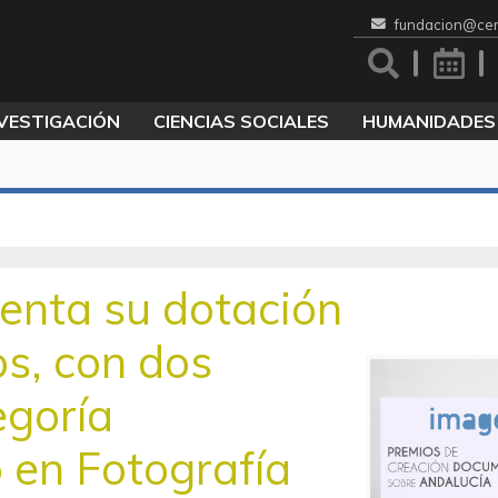
fundacion@cen
VESTIGACIÓN
CIENCIAS SOCIALES
HUMANIDADES
ta su dotación
s, con dos
egoría
 en Fotografía