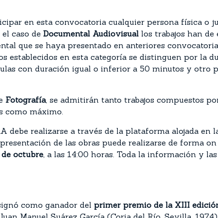
ticipar en esta convocatoria cualquier persona física o j
n el caso de
Documental Audiovisual
los trabajos han de 
ntal que se haya presentado en anteriores convocatori
os establecidos en esta categoría se distinguen por la d
ulas con duración igual o inferior a 50 minutos y otro 
de
Fotografía
, se admitirán tanto trabajos compuestos p
cas como máximo.
debe realizarse a través de la plataforma alojada en l
presentación de las obras puede realizarse de forma on l
2 de octubre
, a las 14:00 horas. Toda la información y l
signó como ganador del
primer premio de la XIII edició
r Juan Manuel Suárez García (Coria del Río, Sevilla, 19