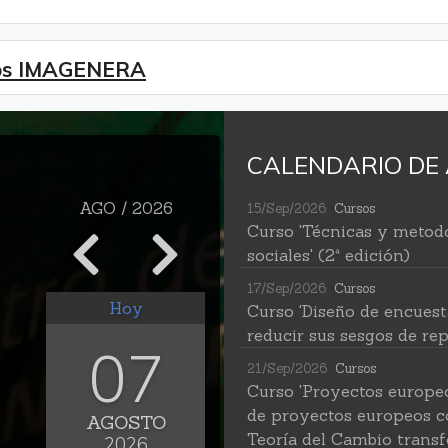
mios IMAGENERA
CALENDARIO DE 
AGO / 2026
15/Sep/2026
Cursos
Curso 'Técnicas y metodo
sociales' (2ª edición)
17/Sep/2026
Cursos
Hoy
Curso 'Diseño de encuest
reducir sus sesgos de rep
07
21/Sep/2026
Cursos
Curso 'Proyectos europe
de proyectos europeos c
AGOSTO
Teoría del Cambio transf
2026