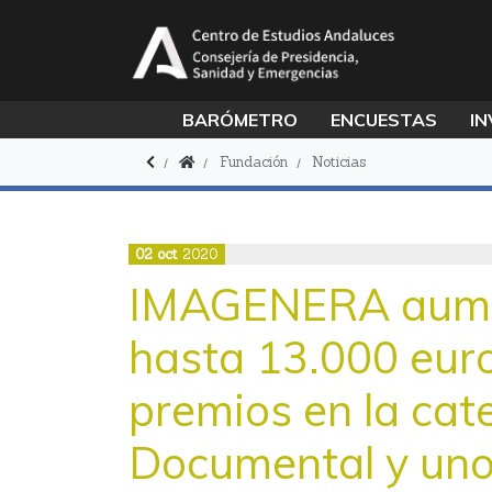
BARÓMETRO
ENCUESTAS
IN
Fundación
Noticias
02
oct
2020
IMAGENERA aumen
hasta 13.000 euro
premios en la cat
Documental y uno