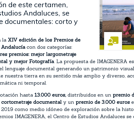
ón de este certamen,
studios Andaluces, se
 documentales: corto y
a la
XIV edición de los
Premios de
 Andalucía
con dos categorías:
tres premios: mejor largometraje
tal y mejor Fotografía
. La propuesta de
IMAGENERA es 
del lenguaje documental generando un patrimonio visual
e nuestra tierra en su sentido más amplio y diverso, ac
emática ni temporal.
dotación hasta
13.000 euros,
distribuidos en un
premio d
 cortometraje
documental
y un
premio de 3.000 euros
e
n 2019 como medio idóneo de exploración sobre la hist
remios IMAGENERA, el Centro de Estudios Andaluces se 