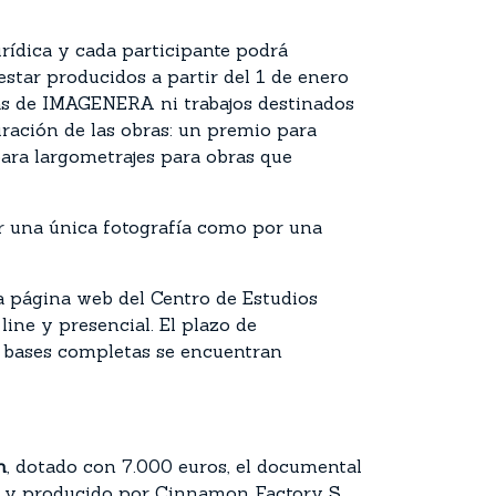
urídica y cada participante podrá
estar producidos a partir del 1 de enero
as de IMAGENERA ni trabajos destinados
uración de las obras: un premio para
para largometrajes para obras que
or una única fotografía como por una
a página web del Centro de Estudios
ine y presencial. El plazo de
as bases completas se encuentran
n
, dotado con 7.000 euros, el documental
74) y producido por Cinnamon Factory S.