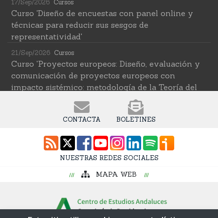
17/Sep/2026
Cursos
Curso 'Diseño de encuestas con panel online y
técnicas para reducir sus sesgos de
representatividad'
21/Sep/2026
Cursos
Curso 'Proyectos europeos: Diseño, evaluación y
comunicación de proyectos europeos con
impacto sistémico: metodología de la Teoría del
Cambio transformativa'
22/Sep/2026
Cursos
CONTACTA
BOLETINES
Curso 'Herramientas de IA para investigar en
ciencias sociales' (2ª edición)
12/Oct/2026
Cursos
NUESTRAS REDES SOCIALES
Curso 'Web Scraping Asistido por IA: recolección
MAPA WEB
intelingente de datos'
19/Oct/2026
Cursos
Curso 'Una introducción a los métodos digitales y
las ciencias sociales computacionales'