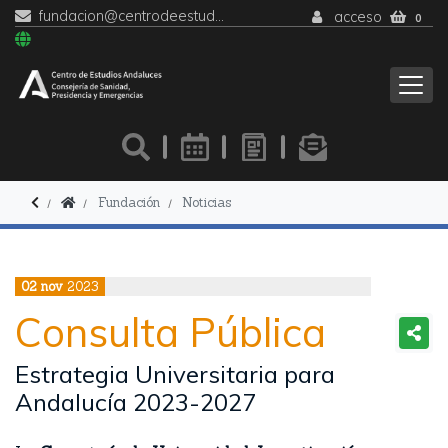
fundacion@centrodeestudiosandaluces.es
acceso
0
Fundación
Noticias
02
nov
2023
Consulta Pública
Estrategia Universitaria para
Andalucía 2023-2027