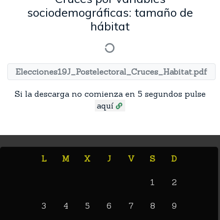
sociodemográficas: tamaño de
hábitat
Elecciones19J_Postelectoral_Cruces_Habitat.pdf
Si la descarga no comienza en 5 segundos pulse
aquí
L
M
X
J
V
S
D
1
2
3
4
5
6
7
8
9