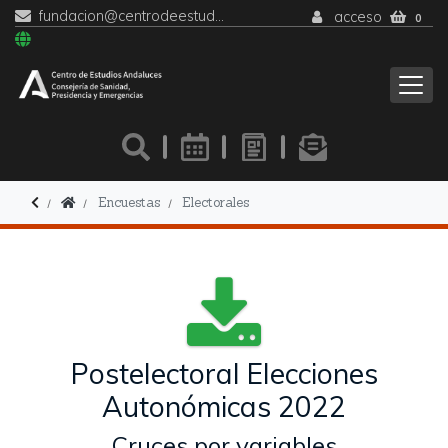
fundacion@centrodeestudiosandaluces.es
acceso
0
Encuestas
Electorales
Postelectoral Elecciones
Autonómicas 2022
Cruces por variables