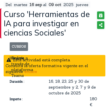
Del
martes
16
sep
al
09
oct
2025
jueves
Curso 'Herramientas de
IA para investigar en
ciencias Sociales'
CURSOS
Online a
Ubicación :
Esta actividad está completa.
través de
Consulta la oferta formativa vigente en el
plataforma
siguiente
enlace
Teams
16, 18, 23, 25 y 30 de
Duración :
septiembre y 2, 7 y 9 de
octubre de 2025
180
Importe :
€