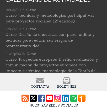
15/Sep/2026
Cursos
Curso 'Técnicas y metodologías participativas
para proyectos sociales' (2ª edición)
17/Sep/2026
Cursos
Curso 'Diseño de encuestas con panel online y
técnicas para reducir sus sesgos de
representatividad'
21/Sep/2026
Cursos
Curso 'Proyectos europeos: Diseño, evaluación y
comunicación de proyectos europeos con
impacto sistémico: metodología de la Teoría del
Cambio transformativa'
22/Sep/2026
Cursos
CONTACTA
BOLETINES
Curso 'Herramientas de IA para investigar en
ciencias sociales' (2ª edición)
12/Oct/2026
Cursos
NUESTRAS REDES SOCIALES