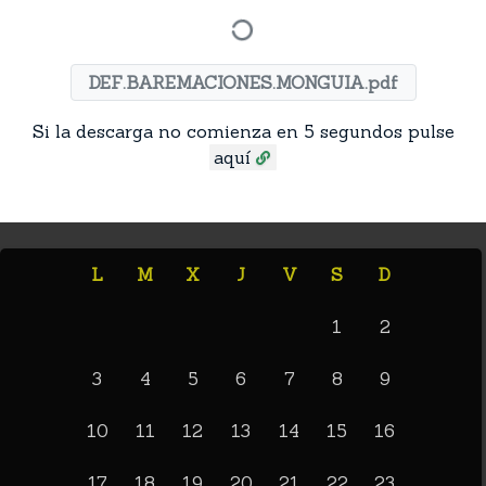
DEF.BAREMACIONES.MONGUIA.pdf
Si la descarga no comienza en 5 segundos pulse
aquí
L
M
X
J
V
S
D
1
2
3
4
5
6
7
8
9
10
11
12
13
14
15
16
17
18
19
20
21
22
23