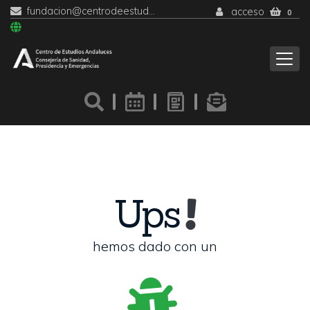
fundacion@centrodeestudiosandaluces.es
acceso
0
Ups
hemos dado con un