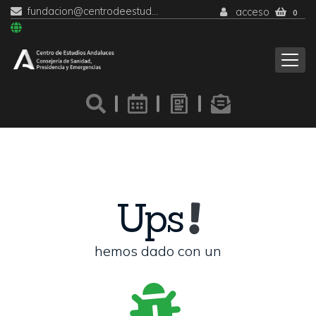
fundacion@centrodeestudiosandaluces.es
acceso
0
Ups
hemos dado con un